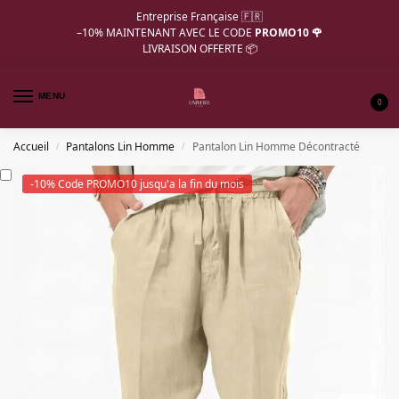
Entreprise Française 🇫🇷
–10%
MAINTENANT AVEC LE CODE
PROMO10 🌹
LIVRAISON OFFERTE 📦
MENU
0
Accueil
Pantalons Lin Homme
Pantalon Lin Homme Décontracté
/
/
-10% Code PROMO10 jusqu'a la fin du mois