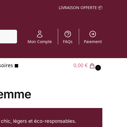
LIVRAISON OFFERTE 📦
echerche
Mon Compte
FAQs
Paiement
soires
0,00
€
0
 Femme
 chic, légers et éco-responsables.