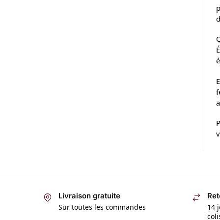
p
d
Q
É
é
E
f
a
P
v
Livraison gratuite
Ret
Sur toutes les commandes
14 j
col