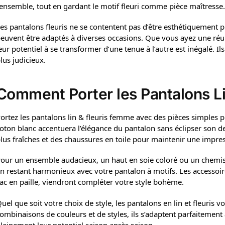
’ensemble, tout en gardant le motif fleuri comme pièce maîtresse.
es pantalons fleuris ne se contentent pas d’être esthétiquement pl
euvent être adaptés à diverses occasions. Que vous ayez une ré
eur potentiel à se transformer d’une tenue à l’autre est inégalé. 
lus judicieux.
Comment Porter les Pantalons Lin
ortez les pantalons lin & fleuris femme avec des pièces simples p
oton blanc accentuera l’élégance du pantalon sans éclipser son de
lus fraîches et des chaussures en toile pour maintenir une impres
our un ensemble audacieux, un haut en soie coloré ou un chemisie
n restant harmonieux avec votre pantalon à motifs. Les accessoire
ac en paille, viendront compléter votre style bohème.
uel que soit votre choix de style, les pantalons en lin et fleuris vo
ombinaisons de couleurs et de styles, ils s’adaptent parfaitement
leinement leur potentiel saison après saison.