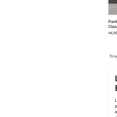
Pant
Clas
44,9
L
p
a