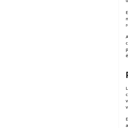
o
E
n
r
A
c
p
é
L
c
v
v
E
a