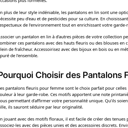
ccasions plus formelles.
n plus de leur style indéniable, les pantalons en lin sont une opti
écessite peu d’eau et de pesticides pour sa culture. En choisissa
espectueux de l’environnement tout en enrichissant votre garde-r
ssocier un pantalon en lin à d’autres pièces de votre collection 
ombiner ces pantalons avec des hauts fleuris ou des blouses en c
lein de fraîcheur. Accessoirisez avec des bijoux en bois ou en mé
puré de l’ensemble.
Pourquoi Choisir des Pantalons 
es pantalons fleuris pour femme sont le choix parfait pour celles 
ouleur à leur garde-robe. Ces motifs apportent une note printani
ous permettant d’affirmer votre personnalité unique. Qu’ils soi
ille, ils sauront séduire par leur originalité.
n jouant avec des motifs floraux, il est facile de créer des tenues
ssociez-les avec des pièces unies et des accessoires discrets. En