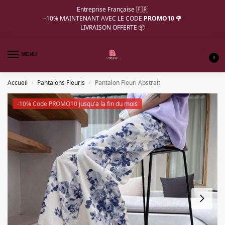
Entreprise Française 🇫🇷
–10%
MAINTENANT AVEC LE CODE
PROMO10 🌹
LIVRAISON OFFERTE 📦
MENU
0
Accueil
Pantalons Fleuris
Pantalon Fleuri Abstrait
/
/
-10% Code PROMO10 jusqu'a la fin du mois