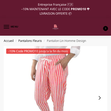
Entreprise Française 🇫🇷
–10%
MAINTENANT AVEC LE CODE
PROMO10 🌹
LIVRAISON OFFERTE 📦
MENU
0
Accueil
Pantalons Fleuris
Pantalon Lin Homme Design
/
/
-10% Code PROMO10 jusqu'a la fin du mois