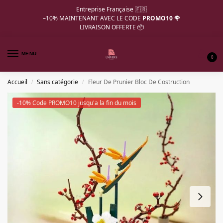
Entreprise Française 🇫🇷
–10%
MAINTENANT AVEC LE CODE
PROMO10 🌹
LIVRAISON OFFERTE 📦
MENU
0
Accueil
Sans catégorie
Fleur De Prunier Bloc De Costruction
/
/
-10% Code PROMO10 jusqu'a la fin du mois