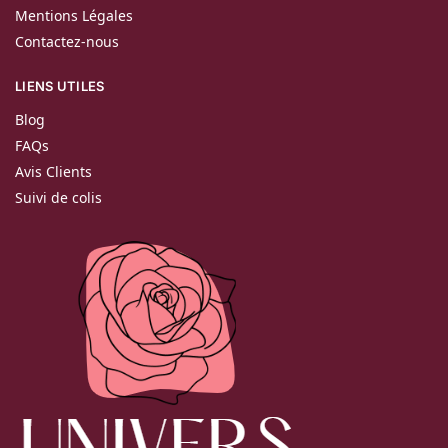
Mentions Légales
Contactez-nous
LIENS UTILES
Blog
FAQs
Avis Clients
Suivi de colis