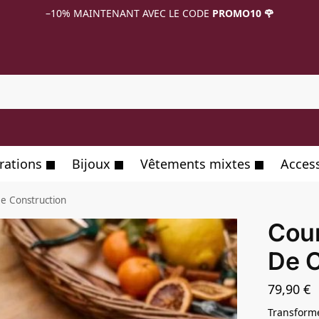
–10%
MAINTENANT AVEC LE CODE
PROMO10 🌹
R
rations
Bijoux
Vêtements mixtes
Acces
e Construction
Cour
De C
79,90
€
Transforme