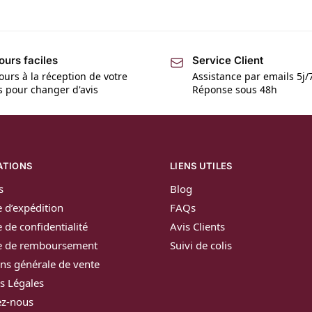
ours faciles
Service Client
ours à la réception de votre
Assistance par emails 5j/
is pour changer d'avis
Réponse sous 48h
ATIONS
LIENS UTILES
s
Blog
e d’expédition
FAQs
e de confidentialité
Avis Clients
ue de remboursement
Suivi de colis
ns générale de vente
s Légales
ez-nous