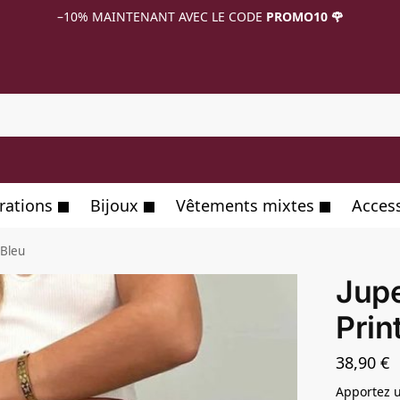
–10%
MAINTENANT AVEC LE CODE
PROMO10 🌹
R
rations
Bijoux
Vêtements mixtes
Acces
 Bleu
Jupe
Prin
38,90
€
Apportez u