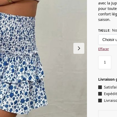
avec la Ju
pour toutes
confort lég
saison.
No
TAILLE
:
Effacer
Livraison 
Satisf
Expédit
Livrais