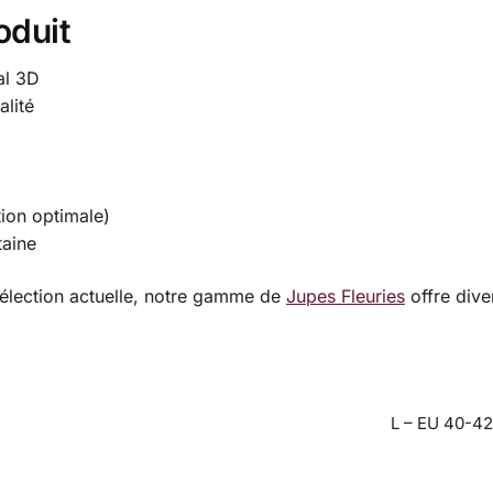
oduit
al 3D
alité
ion optimale)
taine
élection actuelle, notre gamme de
Jupes Fleuries
offre diver
L – EU 40-42