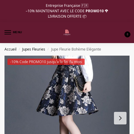
Entreprise Française 🇫🇷
–10%
MAINTENANT AVEC LE CODE
PROMO10 🌹
LIVRAISON OFFERTE 📦
MENU
0
Accueil
Jupes Fleuries
Jupe Fleurie Bohème Elégante
/
/
-10% Code PROMO10 jusqu'a la fin du mois