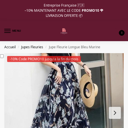
Entreprise Française 🇫🇷
–10%
MAINTENANT AVEC LE CODE
PROMO10 🌹
LIVRAISON OFFERTE 📦
MENU
0
Accueil
Jupes Fleuries
Jupe Fleurie Longue Bleu Marine
/
/
-10% Code PROMO10 jusqu'a la fin du mois