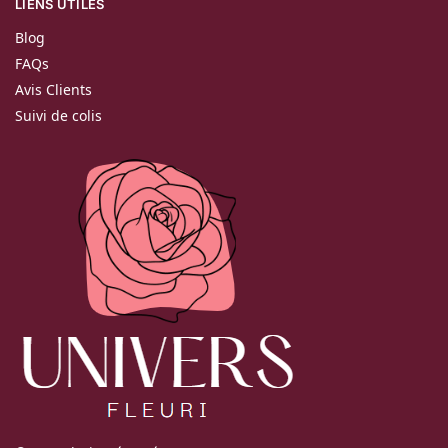
LIENS UTILES
Blog
FAQs
Avis Clients
Suivi de colis