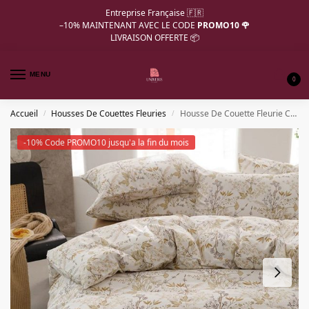
Entreprise Française 🇫🇷
–10%
MAINTENANT AVEC LE CODE
PROMO10 🌹
LIVRAISON OFFERTE 📦
MENU
0
Accueil
Housses De Couettes Fleuries
Housse De Couette Fleurie Coton
/
/
-10% Code PROMO10 jusqu'a la fin du mois