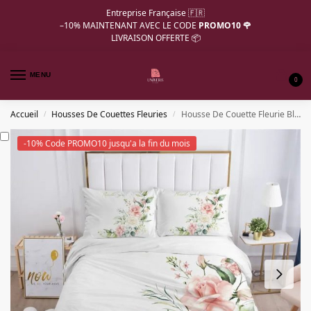
Entreprise Française 🇫🇷
–10%
MAINTENANT AVEC LE CODE
PROMO10 🌹
LIVRAISON OFFERTE 📦
MENU
0
Accueil
Housses De Couettes Fleuries
Housse De Couette Fleurie Blanche Rose
/
/
-10% Code PROMO10 jusqu'a la fin du mois