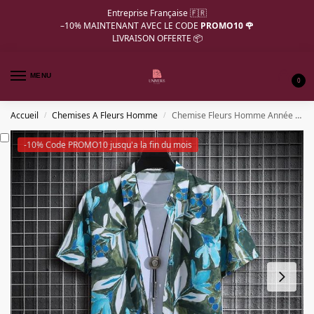
Entreprise Française 🇫🇷
–10%
MAINTENANT AVEC LE CODE
PROMO10 🌹
LIVRAISON OFFERTE 📦
MENU
0
Accueil
Chemises A Fleurs Homme
Chemise Fleurs Homme Année 70 Verte
/
/
-10% Code PROMO10 jusqu'a la fin du mois