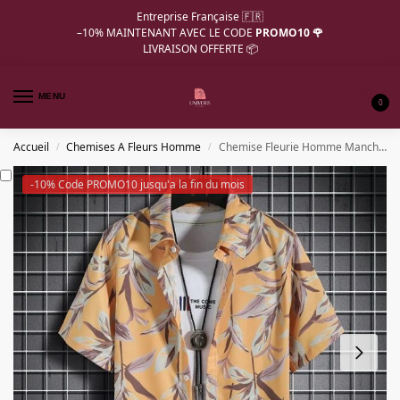
Entreprise Française 🇫🇷
–10%
MAINTENANT AVEC LE CODE
PROMO10 🌹
LIVRAISON OFFERTE 📦
MENU
0
Accueil
Chemises A Fleurs Homme
Chemise Fleurie Homme Manche Courte Hawai
/
/
-10% Code PROMO10 jusqu'a la fin du mois