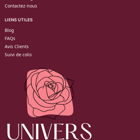
Contactez-nous
LIENS UTILES
Blog
FAQs
Avis Clients
Suivi de colis