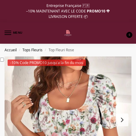
Entreprise Française 🇫🇷
–10%
MAINTENANT AVEC LE CODE
PROMO10 🌹
LIVRAISON OFFERTE 📦
MENU
0
Accueil
Tops Fleuris
Top Fleuri Rose
/
/
-10% Code PROMO10 jusqu'a la fin du mois