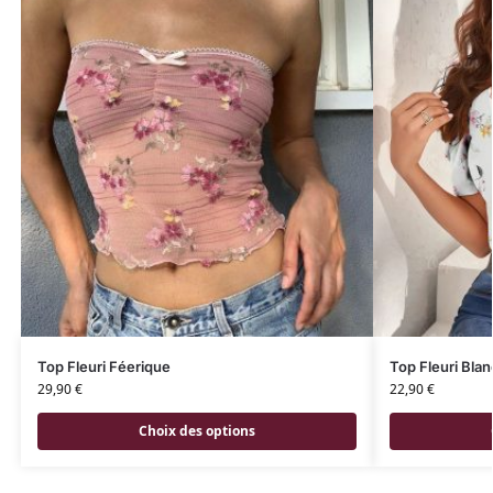
Top Fleuri Féerique
Top Fleuri Blan
29,90
€
22,90
€
Choix des options