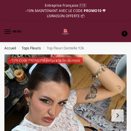
Entreprise Française 🇫🇷
–10%
MAINTENANT AVEC LE CODE
PROMO10 🌹
LIVRAISON OFFERTE 📦
MENU
0
Accueil
Tops Fleuris
Top Fleuri Dentelle Y2k
/
/
-10% Code PROMO10 jusqu'a la fin du mois