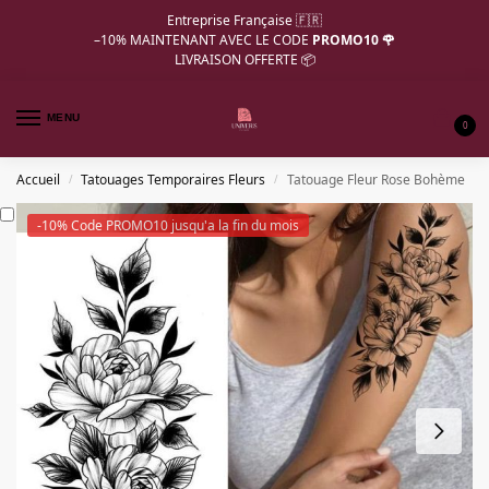
Entreprise Française 🇫🇷
–10%
MAINTENANT AVEC LE CODE
PROMO10 🌹
LIVRAISON OFFERTE 📦
MENU
0
Accueil
Tatouages Temporaires Fleurs
Tatouage Fleur Rose Bohème
/
/
-10% Code PROMO10 jusqu'a la fin du mois