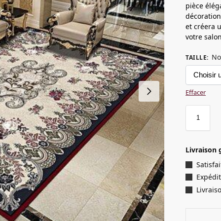
pièce élég
décoration
et créera 
votre salon
No
TAILLE
:
Effacer
Livraison 
Satisf
Expédit
Livrais