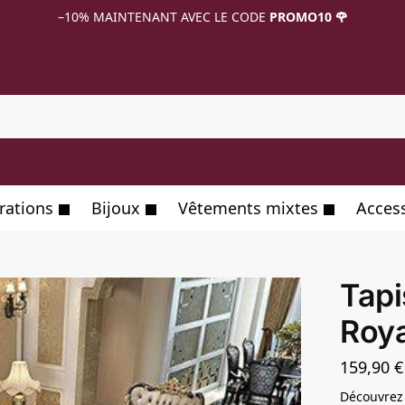
–10%
MAINTENANT AVEC LE CODE
PROMO10 🌹
R
rations
Bijoux
Vêtements mixtes
Acces
Tapi
Roya
159,90
€
Découvrez 