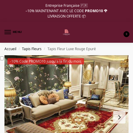
Entreprise Française 🇫🇷
–10%
MAINTENANT AVEC LE CODE
PROMO10 🌹
LIVRAISON OFFERTE 📦
MENU
0
Accueil
Tapis Fleurs
Tapis Fleur Luxe Rouge Epuré
/
/
-10% Code PROMO10 jusqu'a la fin du mois