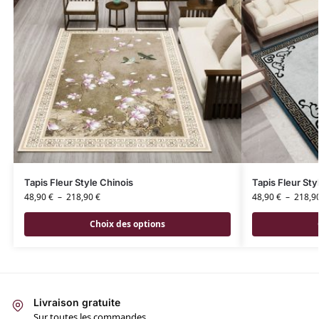
Tapis Fleur Style Chinois
Tapis Fleur Sty
48,90
€
–
218,90
€
48,90
€
–
218,9
Choix des options
Livraison gratuite
Sur toutes les commandes