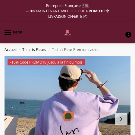
Entreprise Française 🇫🇷
–10%
MAINTENANT AVEC LE CODE
PROMO10 🌹
LIVRAISON OFFERTE 📦
MENU
0
Accueil
T-shirts Fleurs
T-shirt Fleur Premium violet
/
/
-10% Code PROMO10 jusqu'a la fin du mois