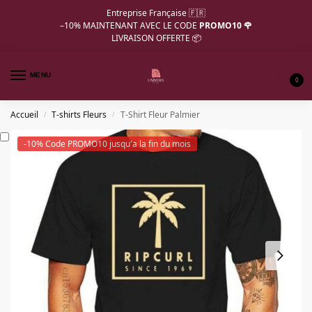
Entreprise Française 🇫🇷
–10%
MAINTENANT AVEC LE CODE
PROMO10 🌹
LIVRAISON OFFERTE 📦
MENU
0
Accueil
T-shirts Fleurs
T-Shirt Fleur Palmier
/
/
-10% Code PROMO10 jusqu'a la fin du mois