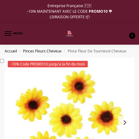
Entreprise Française 🇫🇷
–10%
MAINTENANT AVEC LE CODE
PROMO10 🌹
LIVRAISON OFFERTE 📦
MENU
0
Accueil
Pinces Fleurs Cheveux
Pince Fleur De Tournesol Cheveux
/
/
-10% Code PROMO10 jusqu'a la fin du mois