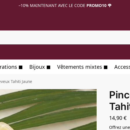
–10%
MAINTENANT AVEC LE CODE
PROMO10 🌹
R
rations
Bijoux
Vêtements mixtes
Acces
eveux Tahiti Jaune
Pinc
Tahi
14,90
€
Offrez une