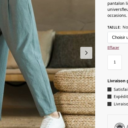
pantalon l
universfleu
occasions.
No
TAILLE
:
Effacer
Livraison 
Satisf
Expédit
Livrais