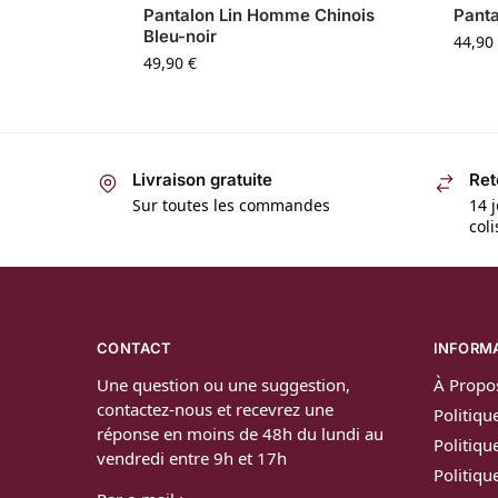
Pantalon Lin Homme Chinois
Pant
Bleu-noir
44,90
49,90
€
Livraison gratuite
Ret
Sur toutes les commandes
14 j
col
CONTACT
INFORM
Une question ou une suggestion,
À Propo
contactez-nous et recevrez une
Politiqu
réponse en moins de 48h du lundi au
Politiqu
vendredi entre 9h et 17h
Politiq