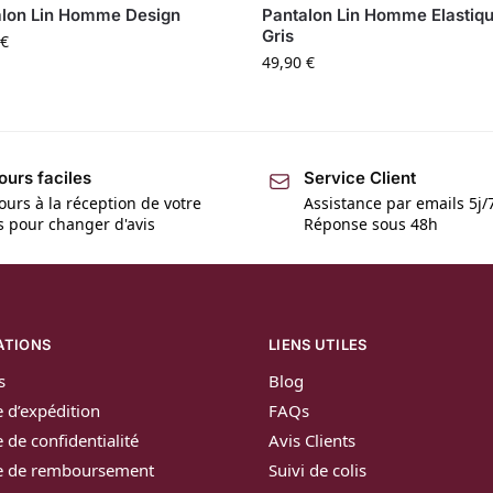
alon Lin Homme Design
Pantalon Lin Homme Elastiq
Gris
€
49,90
€
ours faciles
Service Client
ours à la réception de votre
Assistance par emails 5j/
is pour changer d'avis
Réponse sous 48h
ATIONS
LIENS UTILES
s
Blog
e d’expédition
FAQs
e de confidentialité
Avis Clients
ue de remboursement
Suivi de colis