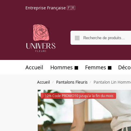
Entreprise Française 🇫🇷
Accueil
Hommes
Femmes
Déco
Accueil
Pantalons Fleuris
Pantalon Lin Homme
/
/
-10% Code PROMO10 jusqu'a la fin du mois