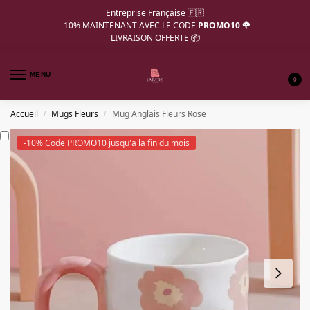
Entreprise Française 🇫🇷
–10%
MAINTENANT AVEC LE CODE
PROMO10 🌹
LIVRAISON OFFERTE 📦
MENU
0
Accueil
Mugs Fleurs
Mug Anglais Fleurs Rose
/
/
-10% Code PROMO10 jusqu'a la fin du mois