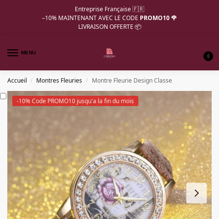
Entreprise Française 🇫🇷
–10%
MAINTENANT AVEC LE CODE
PROMO10 🌹
LIVRAISON OFFERTE 📦
MENU
0
Accueil
Montres Fleuries
Montre Fleurie Design Classe
/
/
-10% Code PROMO10 jusqu'a la fin du mois