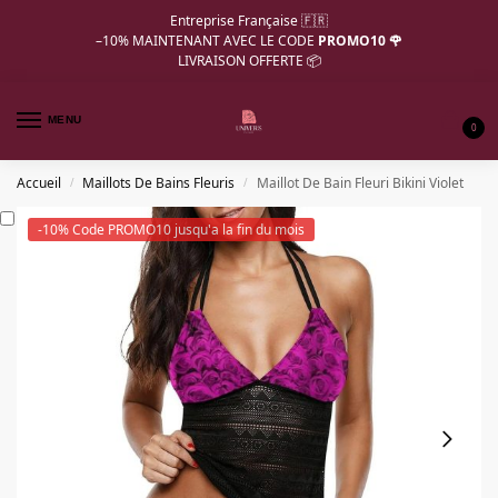
Entreprise Française 🇫🇷
–10%
MAINTENANT AVEC LE CODE
PROMO10 🌹
LIVRAISON OFFERTE 📦
MENU
0
Accueil
Maillots De Bains Fleuris
Maillot De Bain Fleuri Bikini Violet
/
/
-10% Code PROMO10 jusqu'a la fin du mois