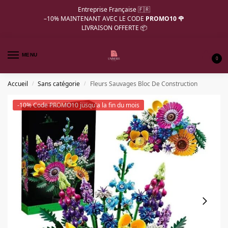
Entreprise Française 🇫🇷
–10%
MAINTENANT AVEC LE CODE
PROMO10 🌹
LIVRAISON OFFERTE 📦
MENU
0
Accueil
Sans catégorie
Fleurs Sauvages Bloc De Construction
/
/
-10% Code PROMO10 jusqu'a la fin du mois