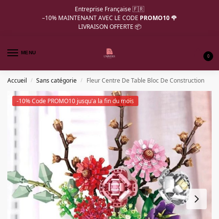
Entreprise Française 🇫🇷
–10%
MAINTENANT AVEC LE CODE
PROMO10 🌹
LIVRAISON OFFERTE 📦
MENU
0
Accueil
Sans catégorie
Fleur Centre De Table Bloc De Construction
/
/
-10% Code PROMO10 jusqu'a la fin du mois