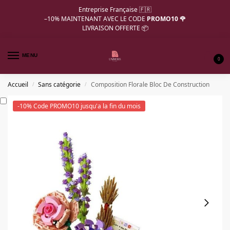
Entreprise Française 🇫🇷
–10%
MAINTENANT AVEC LE CODE
PROMO10 🌹
LIVRAISON OFFERTE 📦
MENU
0
Accueil
Sans catégorie
Composition Florale Bloc De Construction
/
/
-10% Code PROMO10 jusqu'a la fin du mois