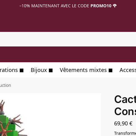
–10%
MAINTENANT AVEC LE CODE
PROMO10 🌹
R
rations
Bijoux
Vêtements mixtes
Acces
uction
Cact
Cons
69,90
€
Transforme