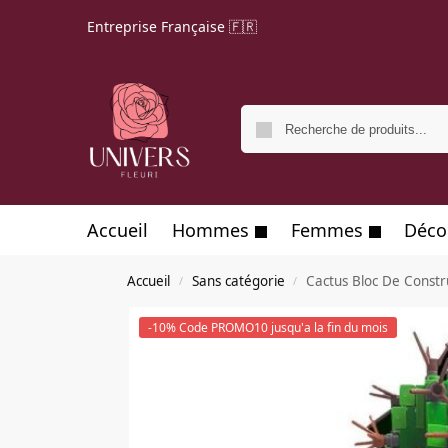
Entreprise Française 🇫🇷
Accueil
Hommes
Femmes
Déco
Accueil
Sans catégorie
Cactus Bloc De Constr
/
/
-10% Code PROMO10 jusqu'a la fin du mois