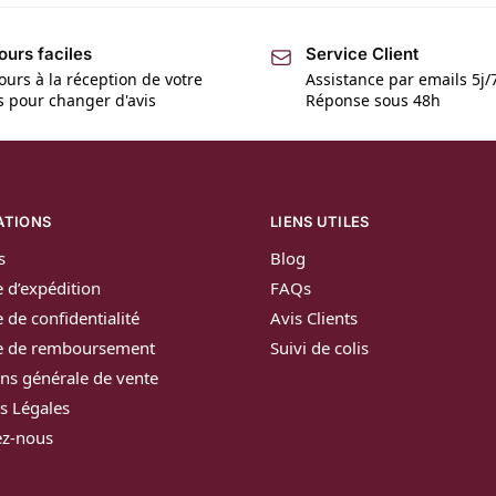
ours faciles
Service Client
ours à la réception de votre
Assistance par emails 5j/
is pour changer d'avis
Réponse sous 48h
ATIONS
LIENS UTILES
s
Blog
e d’expédition
FAQs
e de confidentialité
Avis Clients
ue de remboursement
Suivi de colis
ns générale de vente
s Légales
ez-nous