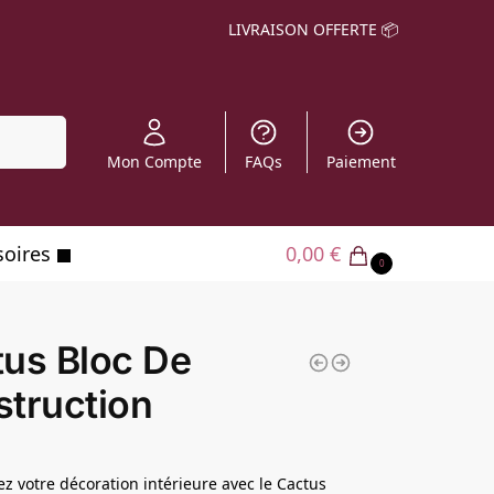
LIVRAISON OFFERTE 📦
echerche
Mon Compte
FAQs
Paiement
soires
0,00
€
0
us Bloc De
truction
z votre décoration intérieure avec le Cactus