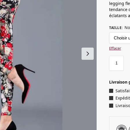
legging fl
tendance q
éclatants a
No
TAILLE
:
Effacer
Livraison 
Satisf
Expédit
Livrais