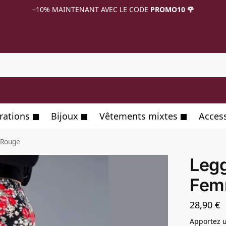
–10%
MAINTENANT AVEC LE CODE
PROMO10 🌹
R
rations
Bijoux
Vêtements mixtes
Acces
 Rouge
Legg
Fem
28,90
€
Apportez u