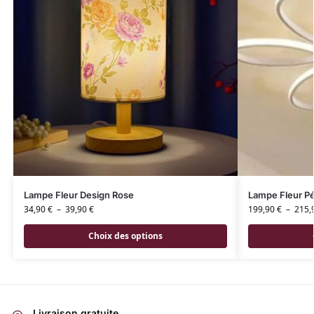
Lampe Fleur Design Rose
Lampe Fleur Pé
34,90
€
–
39,90
€
199,90
€
–
215,
Choix des options
Livraison gratuite