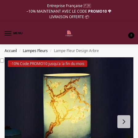
Entreprise Française 🇫🇷
–10%
MAINTENANT AVEC LE CODE
PROMO10 🌹
LIVRAISON OFFERTE 📦
MENU
0
Accueil
Lampes Fleurs
Lampe Fleur Design Arbre
/
/
-10% Code PROMO10 jusqu'a la fin du mois