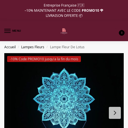
Entreprise Française 🇫🇷
–10%
MAINTENANT AVEC LE CODE
PROMO10 🌹
LIVRAISON OFFERTE 📦
MENU
0
Accueil
Lampes Fleurs
Lampe Fleur De Lotus
/
/
-10% Code PROMO10 jusqu'a la fin du mois