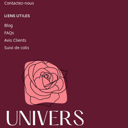
Contactez-nous
LIENS UTILES
Blog
FAQs
Avis Clients
Suivi de colis