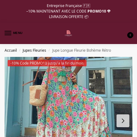
Entreprise Française 🇫🇷
–10%
MAINTENANT AVEC LE CODE
PROMO10 🌹
LIVRAISON OFFERTE 📦
MENU
0
Accueil
Jupes Fleuries
Jupe Longue Fleurie Bohème Rétro
/
/
-10% Code PROMO10 jusqu'a la fin du mois