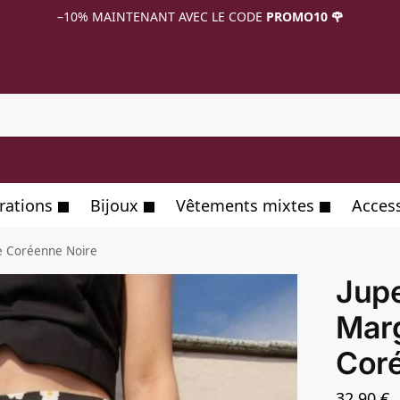
–10%
MAINTENANT AVEC LE CODE
PROMO10 🌹
R
rations
Bijoux
Vêtements mixtes
Acces
te Coréenne Noire
Jupe
Marg
Cor
32,90
€