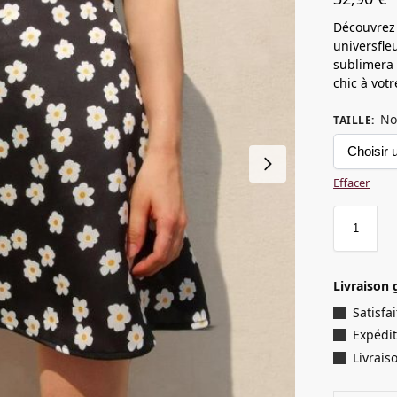
Découvrez 
universfle
sublimera 
chic à vot
No
TAILLE
:
Effacer
Livraison 
Satisf
Expédit
Livrais