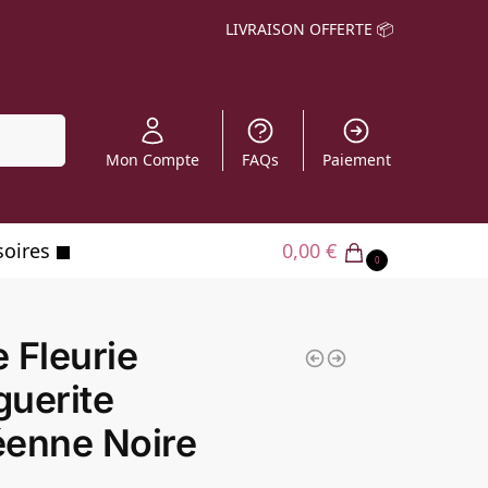
LIVRAISON OFFERTE 📦
echerche
Mon Compte
FAQs
Paiement
soires
0,00
€
0
 Fleurie
uerite
éenne Noire