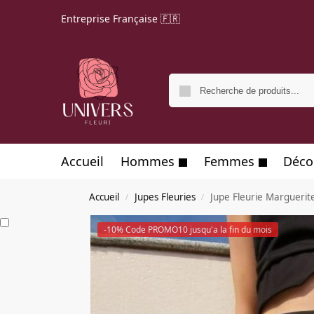
Entreprise Française 🇫🇷
Accueil
Hommes
Femmes
Déco
Accueil
Jupes Fleuries
Jupe Fleurie Margueri
/
/
-10% Code PROMO10 jusqu'a la fin du mois