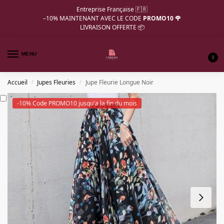
Entreprise Française 🇫🇷
–10%
MAINTENANT AVEC LE CODE
PROMO10 🌹
LIVRAISON OFFERTE 📦
MENU
0
Accueil
Jupes Fleuries
Jupe Fleurie Longue Noir
/
/
-10% Code PROMO10 jusqu'a la fin du mois