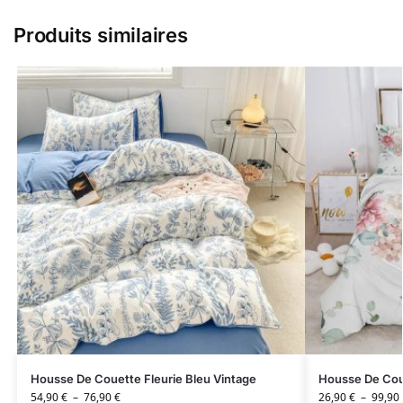
Produits similaires
Housse De Couette Fleurie Bleu Vintage
Housse De Coue
54,90
€
–
76,90
€
26,90
€
–
99,90