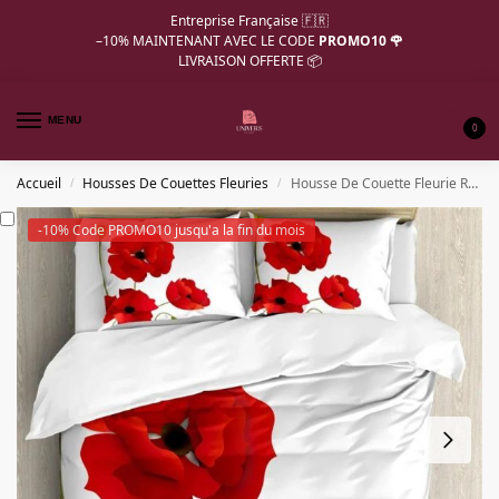
Entreprise Française 🇫🇷
–10%
MAINTENANT AVEC LE CODE
PROMO10 🌹
LIVRAISON OFFERTE 📦
MENU
0
Accueil
Housses De Couettes Fleuries
Housse De Couette Fleurie Rose
/
/
-10% Code PROMO10 jusqu'a la fin du mois