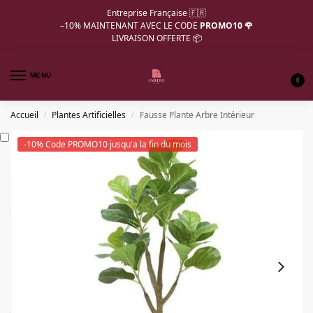
Entreprise Française 🇫🇷
–10%
MAINTENANT AVEC LE CODE
PROMO10 🌹
LIVRAISON OFFERTE 📦
MENU
0
Accueil
Plantes Artificielles
Fausse Plante Arbre Intérieur
/
/
-10% Code PROMO10 jusqu'a la fin du mois