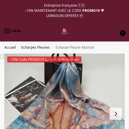
Entreprise Française 🇫🇷
–10%
MAINTENANT AVEC LE CODE
PROMO10 🌹
LIVRAISON OFFERTE 📦
MENU
0
Accueil
Echarpes Fleuries
Echarpe Fleurie Abstrait
/
/
-10% Code PROMO10 jusqu'a la fin du mois