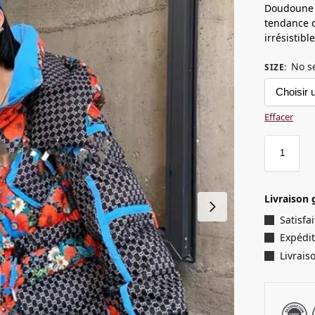
Doudoune F
tendance q
irrésistibl
No s
SIZE
:
Effacer
Livraison 
Satisf
Expédit
Livrais