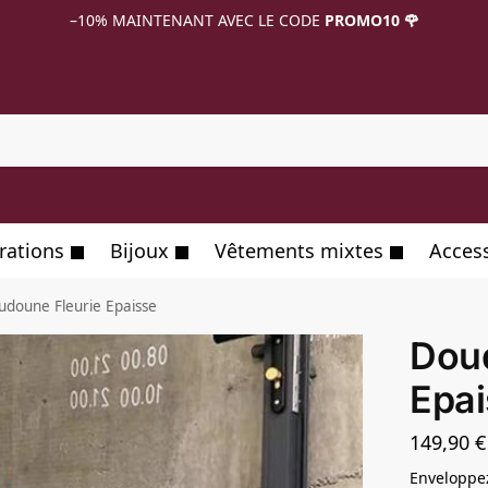
–10%
MAINTENANT AVEC LE CODE
PROMO10 🌹
R
rations
Bijoux
Vêtements mixtes
Acces
udoune Fleurie Epaisse
Doud
Epai
149,90
€
Enveloppez