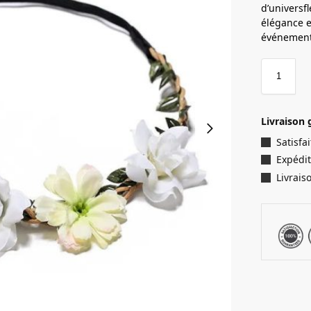
d’universfl
élégance e
événement
Livraison 
Satisf
Expédit
Livrais