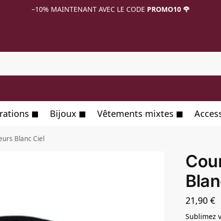
–10%
MAINTENANT AVEC LE CODE
PROMO10 🌹
R
rations
Bijoux
Vêtements mixtes
Acces
urs Blanc Ciel
Cour
Blan
21,90
€
Sublimez v