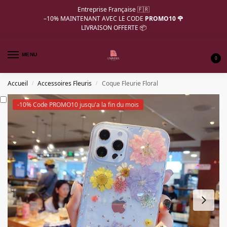
Entreprise Française 🇫🇷
–10%
MAINTENANT AVEC LE CODE
PROMO10 🌹
LIVRAISON OFFERTE 📦
MENU
0
Accueil
Accessoires Fleuris
Coque Fleurie Floral
/
/
-10% Code PROMO10 jusqu'a la fin du mois