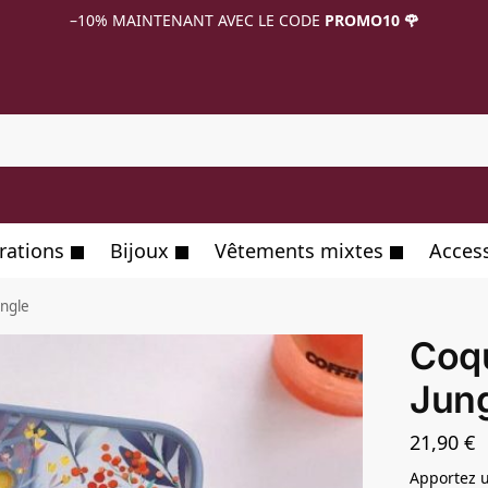
–10%
MAINTENANT AVEC LE CODE
PROMO10 🌹
R
rations
Bijoux
Vêtements mixtes
Acces
ungle
Coqu
Jun
21,90
€
Apportez u