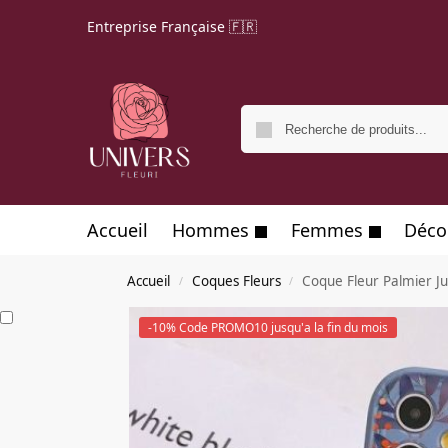
Entreprise Française 🇫🇷
Accueil
Hommes
Femmes
Déco
Accueil
Coques Fleurs
Coque Fleur Palmier J
/
/
-10% Code PROMO10 jusqu'a la fin du mois