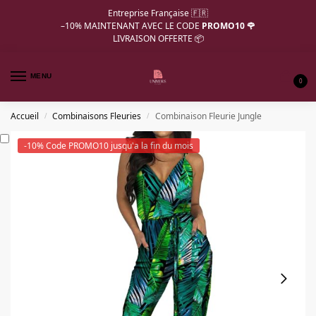
Entreprise Française 🇫🇷
–10%
MAINTENANT AVEC LE CODE
PROMO10 🌹
LIVRAISON OFFERTE 📦
MENU
0
Accueil
Combinaisons Fleuries
Combinaison Fleurie Jungle
/
/
-10% Code PROMO10 jusqu'a la fin du mois