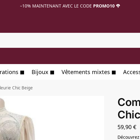
–10%
MAINTENANT AVEC LE CODE
PROMO10 🌹
R
rations
Bijoux
Vêtements mixtes
Acces
eurie Chic Beige
Comb
Chic
59,90
€
Découvrez 