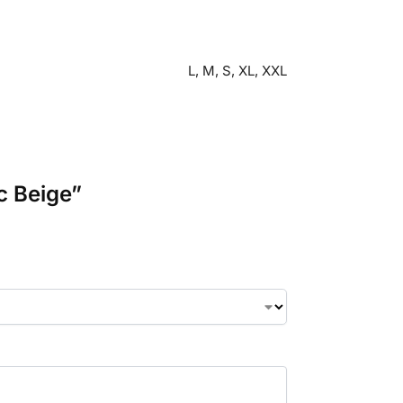
L, M, S, XL, XXL
c Beige”