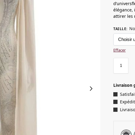
d’universf
élégance, 
attirer le
No
TAILLE
:
Effacer
Livraison 
Satisf
Expédit
Livrais