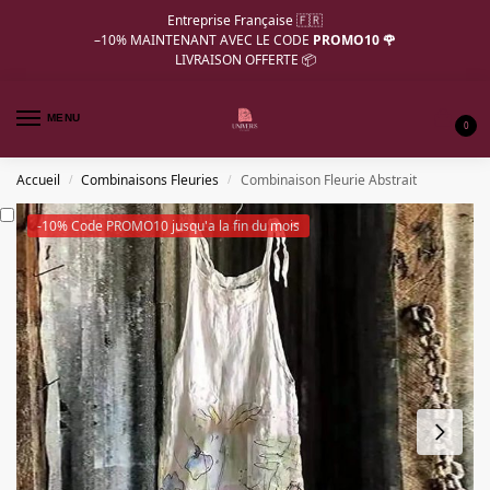
Entreprise Française 🇫🇷
–10%
MAINTENANT AVEC LE CODE
PROMO10 🌹
LIVRAISON OFFERTE 📦
MENU
0
Accueil
Combinaisons Fleuries
Combinaison Fleurie Abstrait
/
/
-10% Code PROMO10 jusqu'a la fin du mois