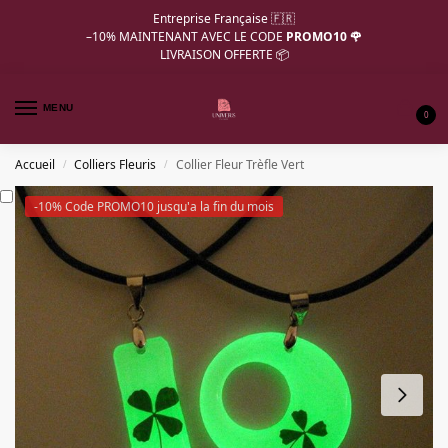
Entreprise Française 🇫🇷
–10%
MAINTENANT AVEC LE CODE
PROMO10 🌹
LIVRAISON OFFERTE 📦
MENU
0
Accueil
Colliers Fleuris
Collier Fleur Trèfle Vert
/
/
-10% Code PROMO10 jusqu'a la fin du mois