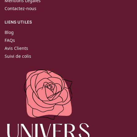
Mentions Légales
Contactez-nous
LIENS UTILES
Blog
FAQs
Avis Clients
Suivi de colis