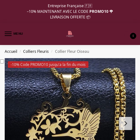
Entreprise Française 🇫🇷
–10%
MAINTENANT AVEC LE CODE
PROMO10 🌹
LIVRAISON OFFERTE 📦
MENU
0
Accueil
Colliers Fleuris
Collier Fleur Oiseau
/
/
-10% Code PROMO10 jusqu'a la fin du mois