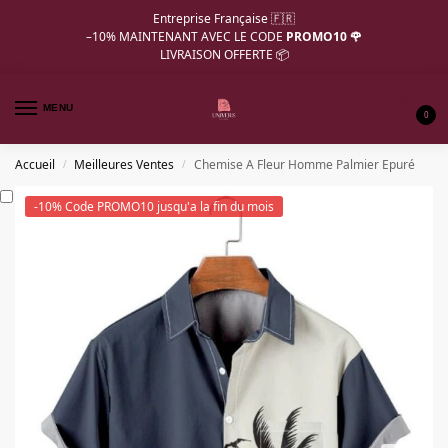
Entreprise Française 🇫🇷
–10%
MAINTENANT AVEC LE CODE
PROMO10 🌹
LIVRAISON OFFERTE 📦
MENU
0
Accueil
Meilleures Ventes
Chemise A Fleur Homme Palmier Epuré
/
/
-10% Code PROMO10 jusqu'a la fin du mois