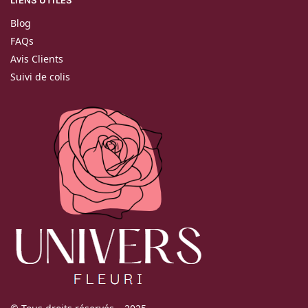
LIENS UTILES
Blog
FAQs
Avis Clients
Suivi de colis