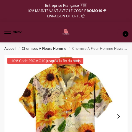
Entreprise Française 🇫🇷
–10%
MAINTENANT AVEC LE CODE
PROMO10 🌹
LIVRAISON OFFERTE 📦
MENU
0
Accueil
Chemises A Fleurs Homme
Chemise A Fleur Homme Hawaiienne Oversize
/
/
-10% Code PROMO10 jusqu'a la fin du mois